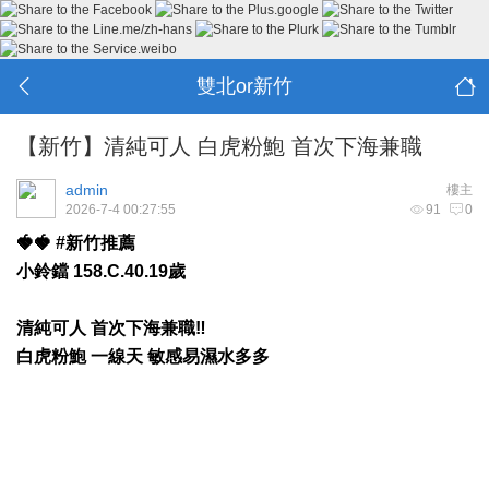
雙北or新竹
【新竹】清純可人 白虎粉鮑 首次下海兼職
admin
樓主
2026-7-4 00:27:55
91
0
🍓🍓 #新竹推薦
小鈴鐺 158.C.40.19歲
清純可人 首次下海兼職‼️
白虎粉鮑 一線天 敏感易濕水多多