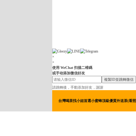
×
×
使用 WeChat 扫描二维碼
或手动添加微信好友
複製ID並跳轉微信
請跳轉後，手動添加好友，謝謝
台灣喝茶找小姐首選小蜜蜂頂級優質外送茶(看照約妹)+line：