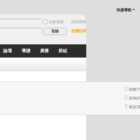
快捷導航
自動登錄
找回密碼
免費註冊
登錄
論壇
導讀
廣播
群組
分享
記錄
排行榜
收聽T
加為好
發送消