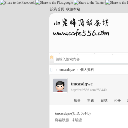
設為首頁
收藏本站
›
tmcasdqwe
›
個人資料
小
tmcasdqwe
蜜
http://cafe556.com/?58440
蜂
廣播
主題
日誌
相冊
頂
級
tmcasdqwe
(UID: 58440)
外
郵箱狀態
未驗證
送