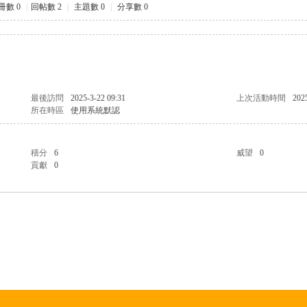
冊數 0
|
回帖數 2
|
主題數 0
|
分享數 0
最後訪問
2025-3-22 09:31
上次活動時間
202
所在時區
使用系統默認
積分
6
威望
0
貢獻
0