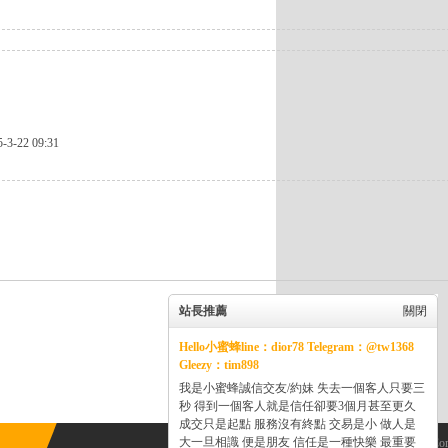
5-3-22 09:31
站長推薦
關閉
Hello小蜜蜂line：dior78 Telegram：@tw1368
Gleezy：tim898
我是小蜜蜂誠信交友/約妹 失去一個客人只要三
秒 得到一個客人就是信任卻要3個月甚至更久
成交只是起點 服務沒有終點 交易是小 做人是
大一旦相識 便是朋友 信任是一種快樂 最重要
Powered by
Discuz!
X3.5
© 2001-2013
Co