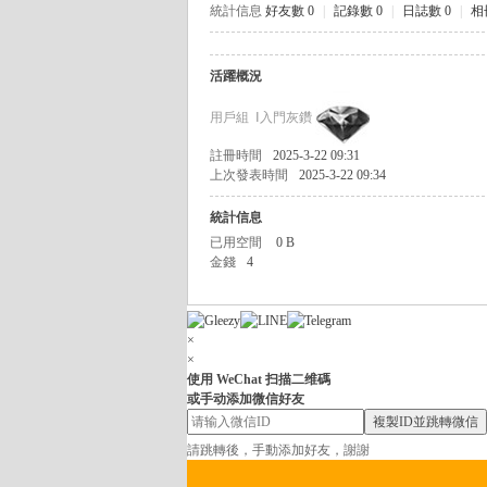
統計信息
好友數 0
|
記錄數 0
|
日誌數 0
|
相
茶
坊
活躍概況
全
用戶組
Ⅰ入門灰鑽
臺
純
註冊時間
2025-3-22 09:31
上次發表時間
2025-3-22 09:34
兼
統計信息
職
已用空間
0 B
外
金錢
4
送
茶
×
/
×
台
使用 WeChat 扫描二维碼
或手动添加微信好友
灣
複製ID並跳轉微信
喝
請跳轉後，手動添加好友，謝謝
茶