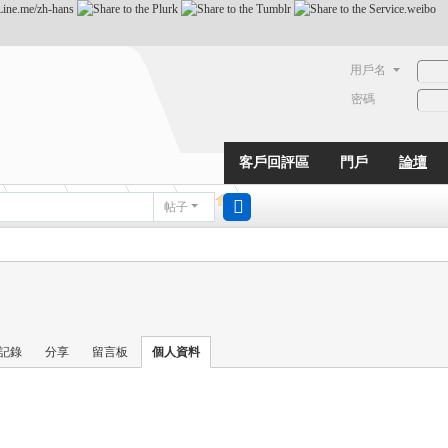
用戶名
密碼
客戶回評區
門戶
論壇
動態
淘帖
日誌
相冊
帖子
搜
索
記錄
分享
留言板
個人資料