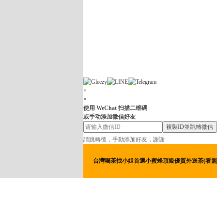
×
×
使用 WeChat 扫描二维碼
或手动添加微信好友
複製ID並跳轉微信
請跳轉後，手動添加好友，謝謝
台灣喝茶找小姐首選小蜜蜂頂級優質外送茶(看照約妹)+line：