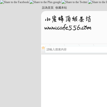
設為首頁
收藏本站