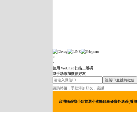
×
×
使用 WeChat 扫描二维碼
或手动添加微信好友
複製ID並跳轉微信
請跳轉後，手動添加好友，謝謝
台灣喝茶找小姐首選小蜜蜂頂級優質外送茶(看照約妹)+line：