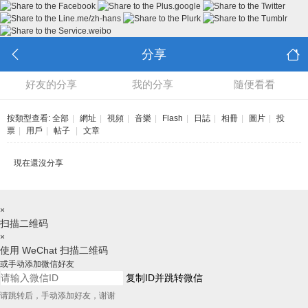
分享
好友的分享
我的分享
隨便看看
按類型查看:
全部
|
網址
|
視頻
|
音樂
|
Flash
|
日誌
|
相冊
|
圖片
|
投
票
|
用戶
|
帖子
|
文章
現在還沒分享
×
扫描二维码
×
使用 WeChat 扫描二维码
或手动添加微信好友
复制ID并跳转微信
请跳转后，手动添加好友，谢谢