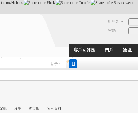
用戶名
密碼
客戶回評區
門戶
論壇
動態
淘帖
日誌
相冊
帖子
搜
索
記錄
分享
留言板
個人資料