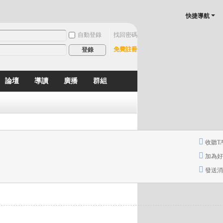
快捷導航
自動登錄
找回密碼
免費註冊
登錄
論壇
導讀
廣播
群組
分享
記錄
排行榜
收聽T
加為好
發送消