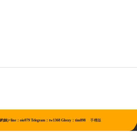
oio979 Telegram：tw1368 Gleezy：tim898
|
手機版
|