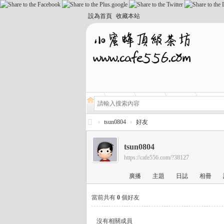
設為首頁
收藏本站
›
tsun0804
›
好友
小
tsun0804
蜜
https://cafe556.com/?38127
蜂
廣播
主題
日誌
相冊
頂
級
當前共有
0
個好友
外
沒有相關成員
送