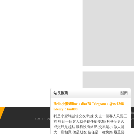
站長推薦
關閉
Hello小蜜蜂line：dior78 Telegram：@tw1368
Gleezy：tim898
Powered by
Discuz!
X3.5
© 2001-2013
Comsenz
In
我是小蜜蜂誠信交友/約妹 失去一個客人只要三
GMT+8, 2026-8-7 10:19
, Processed in 0.060271 second(s), 20 queries
秒 得到一個客人就是信任卻要3個月甚至更久
成交只是起點 服務沒有終點 交易是小 做人是
大一旦相識 便是朋友 信任是一種快樂 最重要