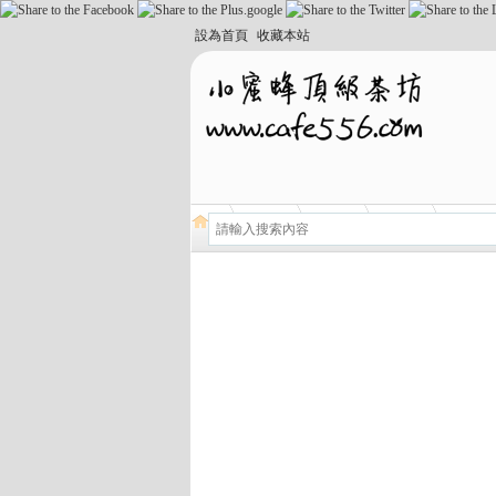
設為首頁
收藏本站