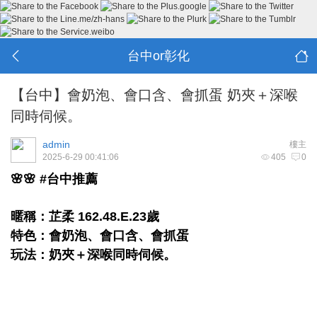
台中or彰化
【台中】會奶泡、會口含、會抓蛋 奶夾＋深喉
同時伺候。
admin
樓主
2025-6-29 00:41:06
405
0
🌸🌸 #台中推薦
暱稱：芷柔 162.48.E.23歲
特色：會奶泡、會口含、會抓蛋
玩法：奶夾＋深喉同時伺候。