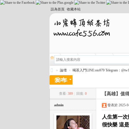
設為首頁
收藏本站
»
論壇
›
喝茶入門LINE:oio979 Telegram：@tw13
小
發新帖
蜜
【高雄】值得
查看:
389
|
回復:
0
蜂
頂
admin
發表於 2025-9-1
級
人生第一次
外
很快樂 這
送