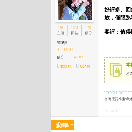
茶
好評多、回
坊
放，僅限熟
全
1萬
1665
4萬
客評：值得
主題
回帖
積分
臺
純
管理員
兼
積分
45302
職
本
收聽TA
發消息
外
您
送
茶
/
台灣優質小蜜蜂外約茶
台
灣
回復
喝
發新帖
茶