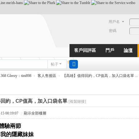
用戶名
密碼
客戶回評區
門戶
論壇
動態
淘帖
日誌
相冊
帖子
搜
68 Gleezy：tim898
›
客人售後區
›
【高雄】值得回約，CP值高，加入口袋名單 ...
索
回約，CP值高，加入口袋名單
[複製鏈接]
5 00:19:07
|
顯示全部樓層
體驗兩節
是我的隱藏妹妹