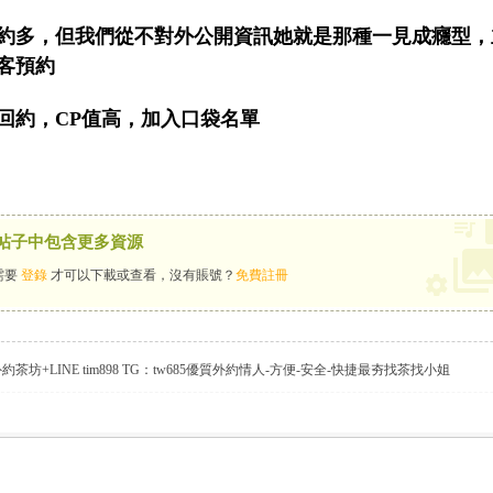
約多，但我們從不對外公開資訊她就是那種一見成癮型，
客預約
回約，CP值高，加入口袋名單
帖子中包含更多資源
需要
登錄
才可以下載或查看，沒有賬號？
免費註冊
坊+LINE tim898 TG：tw685優質外約情人-方便-安全-快捷最夯找茶找小姐