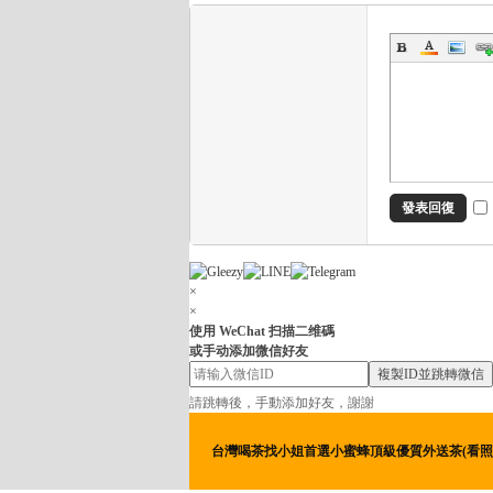
找
小
姐
首
選
小
蜜
發表回復
蜂
頂
×
級
×
使用 WeChat 扫描二维碼
優
或手动添加微信好友
質
複製ID並跳轉微信
外
請跳轉後，手動添加好友，謝謝
送
台灣喝茶找小姐首選小蜜蜂頂級優質外送茶(看照約妹)+line：
茶