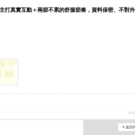
主打真實互動＋兩節不累的舒服節奏，資料保密、不對外
×
舉
返回