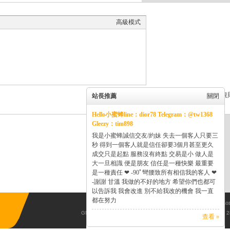
高級模式
本版積分規
站長推薦
關閉
Hello小蜜蜂line：dior78 Telegram：@tw1368
Gleezy：tim898
我是小蜜蜂誠信交友/約妹 失去一個客人只要三
秒 得到一個客人就是信任卻要3個月甚至更久
成交只是起點 服務沒有終點 交易是小 做人是
大一旦相識 便是朋友 信任是一種快樂 最重要
是一種責任 ❤ -90ﾟ彎腰致所有相信我的客人 ❤
-謝謝 甘溫 我做的不好的地方 希望你們也都可
以告訴我 我會改進 別不給我改的機會 我一直
都在努力
Powered by
Discuz!
X3.5
© 2001-2013
Co
GMT+8, 2026-8-7 15:37
, Processed in 0.365883 second(s), 28
查看 »