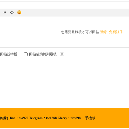
您需要登錄後才可以回帖
登錄
|
免費註冊
回帖並轉播
回帖後跳轉到最後一頁
oio979 Telegram：tw1368 Gleezy：tim898
|
手機版
|