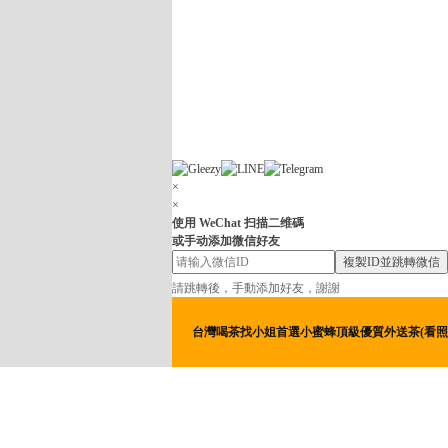
×
×
使用 WeChat 扫描二维碼
或手动添加微信好友
複製ID並跳轉微信
請跳轉後，手動添加好友，謝謝
台灣喝茶找小姐首選小蜜蜂頂級優質外送茶(看照約妹)+line：