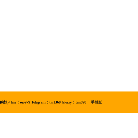
oio979 Telegram：tw1368 Gleezy：tim898
|
手機版
|