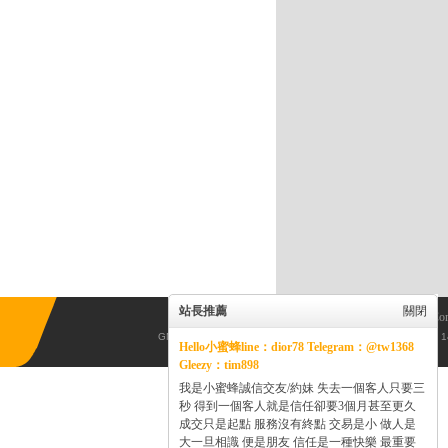
站長推薦
關閉
Powered by
Discuz!
X3.5
© 2001-2013
Co
GMT+8, 2026-8-7 08:52
, Processed in 0.044620 second(s), 14
Hello小蜜蜂line：dior78 Telegram：@tw1368
Gleezy：tim898
我是小蜜蜂誠信交友/約妹 失去一個客人只要三
秒 得到一個客人就是信任卻要3個月甚至更久
成交只是起點 服務沒有終點 交易是小 做人是
大一旦相識 便是朋友 信任是一種快樂 最重要